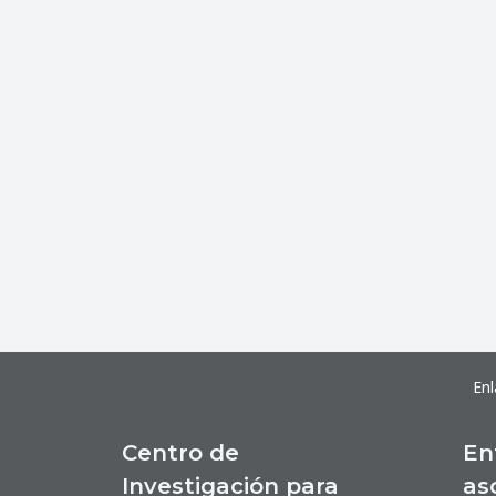
Enl
Centro de
En
Investigación para
as