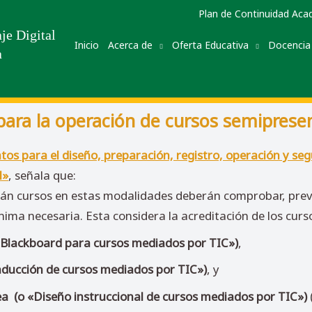
Plan de Continuidad Aca
je Digital
Inicio
Acerca de
Oferta Educativa
Docencia
a
ra la operación de cursos semipresenc
os para el diseño, preparación, registro, operación y se
l»
, señala que:
rán cursos en estas modalidades deberán comprobar, prev
ima necesaria. Esta considera la acreditación de los curs
«Blackboard para cursos mediados por TIC»)
,
ducción de cursos mediados por TIC»)
, y
ea
(o «Diseño instruccional de cursos mediados por TIC»)