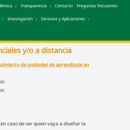
démica
Transparencia
Contacto
Preguntas frecuentes
Investigación
Servicios y Aplicaciones
iales y/o a distancia
guimiento de unidades de aprendizaje en
io
os:
(en caso de ser quien vaya a diseñar la