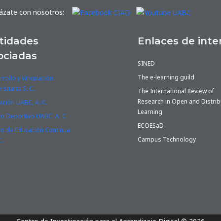
ázate con nosotros:
tidades
Enlaces de inte
ociadas
SINED
The e-learning guild
rollo y Vinculación
rsitaria S. C.
The International Review of
Research in Open and Distri
ación UABC, A. C.
Learning
ro Deportivo UABC, A. C.
ECOESaD
ro de Educación Continua
Campus Technology
.